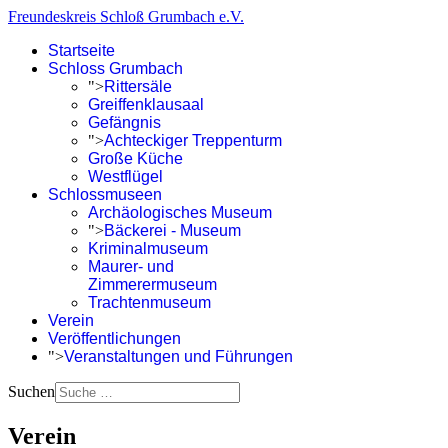
Freundeskreis Schloß Grumbach e.V.
Startseite
Schloss Grumbach
">
Rittersäle
Greiffenklausaal
Gefängnis
">
Achteckiger Treppenturm
Große Küche
Westflügel
Schlossmuseen
Archäologisches Museum
">
Bäckerei - Museum
Kriminalmuseum
Maurer- und
Zimmerermuseum
Trachtenmuseum
Verein
Veröffentlichungen
">
Veranstaltungen und Führungen
Suchen
Verein